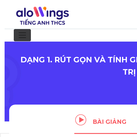
DẠNG 1. RÚT GỌN VÀ TÍNH GI
TRỊ
BÀI GIẢNG