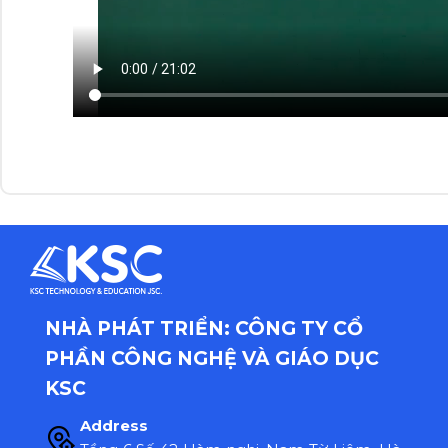
NHÀ PHÁT TRIỂN: CÔNG TY CỔ
PHẦN CÔNG NGHỆ VÀ GIÁO DỤC
KSC
Address