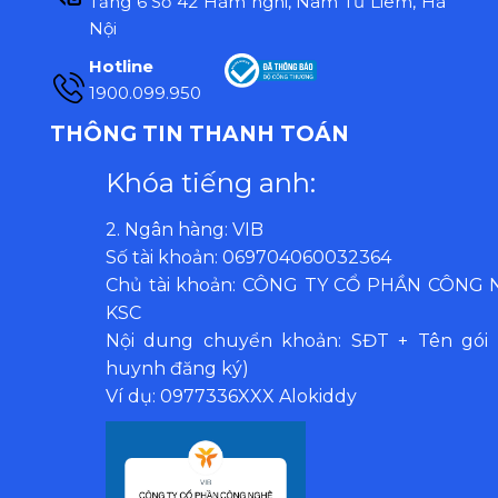
Tầng 6 Số 42 Hàm nghi, Nam Từ Liêm, Hà
Nội
Hotline
1900.099.950
THÔNG TIN THANH TOÁN
Khóa tiếng anh:
2. Ngân hàng: VIB
Số tài khoản: 069704060032364
Chủ tài khoản: CÔNG TY CỔ PHẦN CÔNG
KSC
Nội dung chuyển khoản: SĐT + Tên gói 
huynh đăng ký)
Ví dụ: 0977336XXX Alokiddy