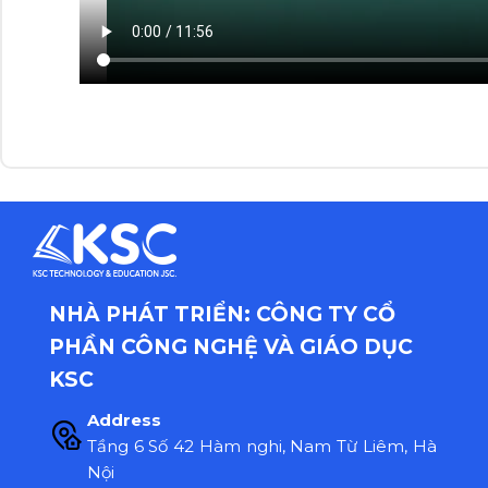
NHÀ PHÁT TRIỂN: CÔNG TY CỔ
PHẦN CÔNG NGHỆ VÀ GIÁO DỤC
KSC
Address
Tầng 6 Số 42 Hàm nghi, Nam Từ Liêm, Hà
Nội